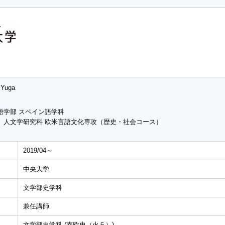
 Yuga
語学部 スペイン語学科
 人文学研究科 欧米言語文化専攻（歴史・社会コース）
2019/04～
中央大学
文学部史学科
兼任講師
文学部史学科 (南欧史（火５）)