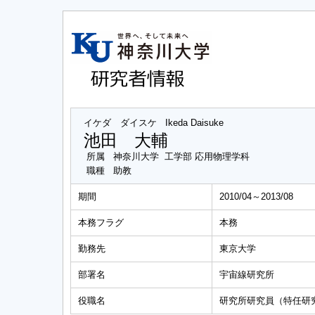
イケダ ダイスケ
Ikeda Daisuke
池田 大輔
所属
神奈川大学 工学部 応用物理学科
職種
助教
期間
2010/04～2013/08
本務フラグ
本務
勤務先
東京大学
部署名
宇宙線研究所
役職名
研究所研究員（特任研