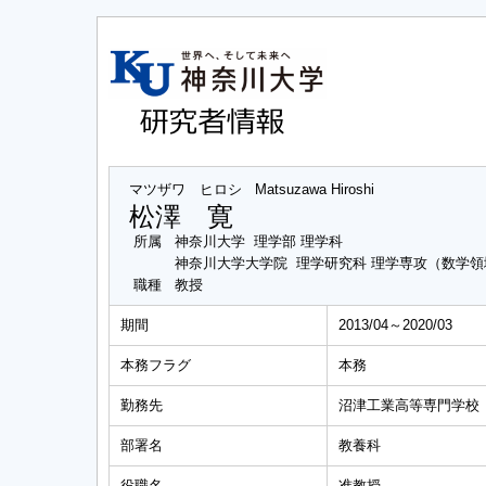
マツザワ ヒロシ
Matsuzawa Hiroshi
松澤 寛
所属
神奈川大学 理学部 理学科
神奈川大学大学院 理学研究科 理学専攻（数学領
職種
教授
期間
2013/04～2020/03
本務フラグ
本務
勤務先
沼津工業高等専門学校
部署名
教養科
役職名
准教授