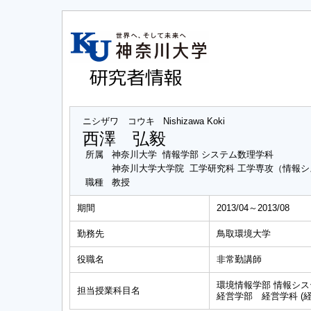
ニシザワ コウキ
Nishizawa Koki
西澤 弘毅
所属
神奈川大学 情報学部 システム数理学科
神奈川大学大学院 工学研究科 工学専攻（情報
職種
教授
期間
2013/04～2013/08
勤務先
鳥取環境大学
役職名
非常勤講師
環境情報学部 情報シス
担当授業科目名
経営学部 経営学科 (