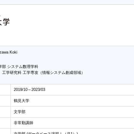
izawa Koki
学部 システム数理学科
 工学研究科 工学専攻（情報システム創成領域）
2019/10～2023/03
鶴見大学
文学部
非常勤講師
文学部 (データベース演習Ⅰ（月1）)