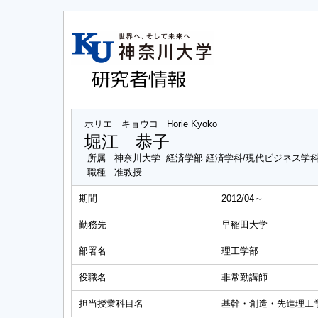
ホリエ キョウコ
Horie Kyoko
堀江 恭子
所属
神奈川大学 経済学部 経済学科/現代ビジネス学
職種
准教授
期間
2012/04～
勤務先
早稲田大学
部署名
理工学部
役職名
非常勤講師
担当授業科目名
基幹・創造・先進理工学部 (Con