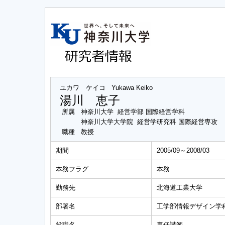
ユカワ ケイコ
Yukawa Keiko
湯川 恵子
所属
神奈川大学 経営学部 国際経営学科
神奈川大学大学院 経営学研究科 国際経営専攻
職種
教授
期間
2005/09～2008/03
本務フラグ
本務
勤務先
北海道工業大学
部署名
工学部情報デザイン学
役職名
専任講師