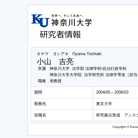
オヤマ ヨシアキ
Oyama Yoshiaki
小山 吉亮
所属
神奈川大学 法学部 法律学科/自治行政学科
神奈川大学大学院 法学研究科 法律学専攻（担
職種
准教授
期間
2004/05～2006/03
勤務先
東京大学
役職名
研究拠点形成 アシス
Copyright © Kanag