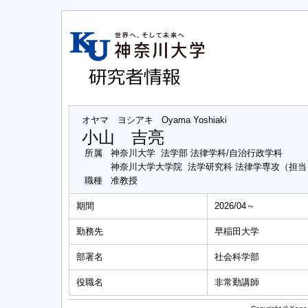
オヤマ ヨシアキ
Oyama Yoshiaki
小山 吉亮
所属
神奈川大学 法学部 法律学科/自治行政学科
神奈川大学大学院 法学研究科 法律学専攻（担
職種
准教授
期間
2026/04～
勤務先
早稲田大学
部署名
社会科学部
役職名
非常勤講師