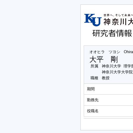
オオヒラ ツヨシ
Ohir
大平 剛
所属
神奈川大学 理学
神奈川大学大学院
職種
教授
期間
勤務先
役職名