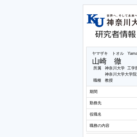
ヤマザキ トオル
Yama
山崎 徹
所属
神奈川大学 工学
神奈川大学大学院
職種
教授
期間
勤務先
役職名
職務の内容