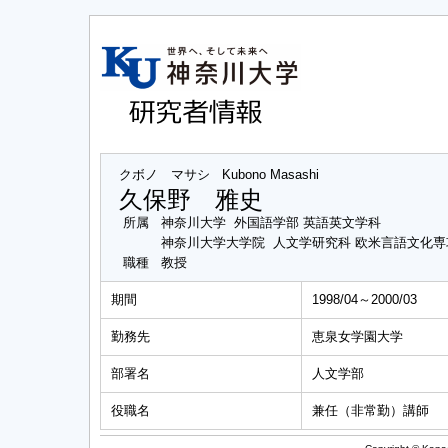
クボノ マサシ
Kubono Masashi
久保野 雅史
所属
神奈川大学 外国語学部 英語英文学科
神奈川大学大学院 人文学研究科 欧米言語文化
職種
教授
期間
1998/04～2000/03
勤務先
恵泉女学園大学
部署名
人文学部
役職名
兼任（非常勤）講師