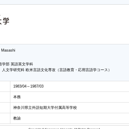
 Masashi
語学部 英語英文学科
 人文学研究科 欧米言語文化専攻（言語教育・応用言語学コース）
1983/04～1987/03
本務
神奈川県立外語短期大学付属高等学校
教諭