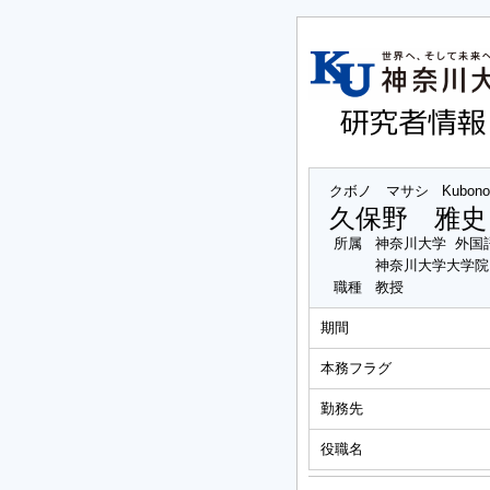
クボノ マサシ
Kubono
久保野 雅史
所属
神奈川大学 外国
神奈川大学大学院
職種
教授
期間
本務フラグ
勤務先
役職名