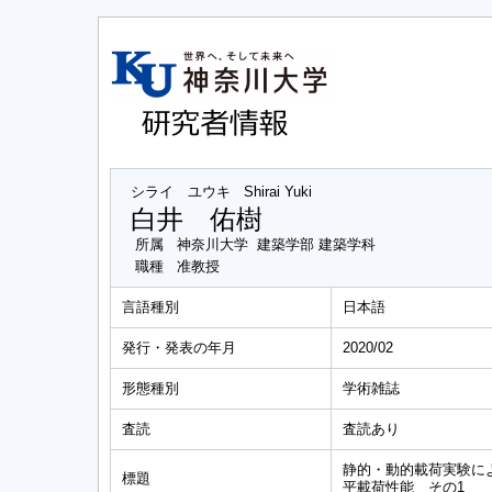
シライ ユウキ
Shirai Yuki
白井 佑樹
所属
神奈川大学 建築学部 建築学科
職種
准教授
言語種別
日本語
発行・発表の年月
2020/02
形態種別
学術雑誌
査読
査読あり
静的・動的載荷実験に
標題
平載荷性能 その1