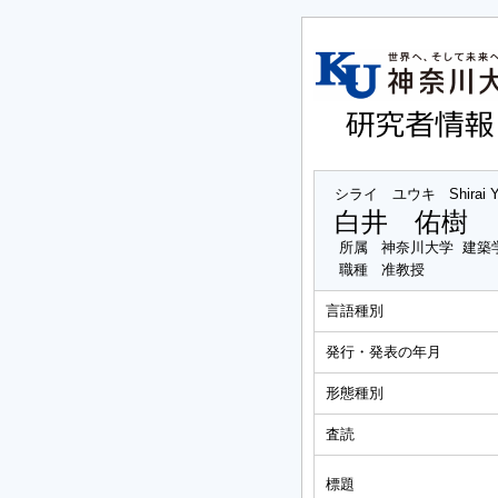
シライ ユウキ
Shirai 
白井 佑樹
所属
神奈川大学 建築
職種
准教授
言語種別
発行・発表の年月
形態種別
査読
標題