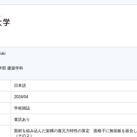
Yuki
学部 建築学科
日本語
2024/04
学術雑誌
査読あり
面材を組み込んだ架構の復元力特性の算定 面格子に無垢板を嵌合
（その２）