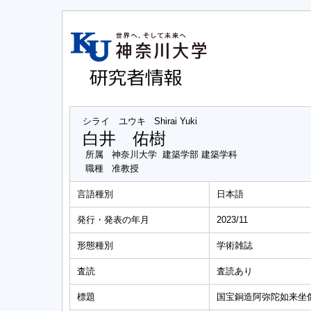
シライ ユウキ
Shirai Yuki
白井 佑樹
所属
神奈川大学 建築学部 建築学科
職種
准教授
言語種別
日本語
発行・発表の年月
2023/11
形態種別
学術雑誌
査読
査読あり
標題
国宝銅造阿弥陀如来坐像