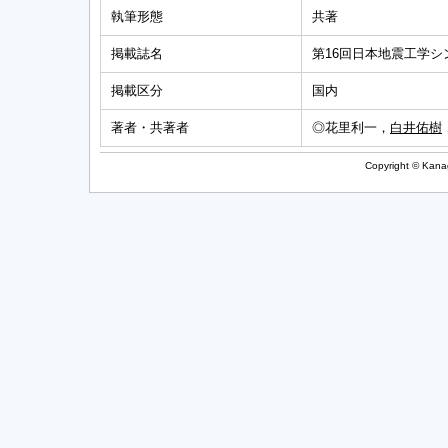
執筆形態
共著
掲載誌名
第16回日本地震工学
掲載区分
国内
著者・共著者
◎花里利一，
白井佑樹
Copyright © Kanag