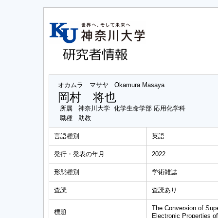
オカムラ マサヤ
Okamura Masaya
岡村 将也
所属
神奈川大学 化学生命学部 応用化学科
職種
助教
言語種別
英語
発行・発表の年月
2022
形態種別
学術雑誌
査読
査読あり
The Conversion of Supe
標題
Electronic Properties o