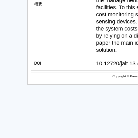
the management a
概要
facilities. To thi
cost monitoring s
sensing devices.
the system costs
by relying on a d
paper the main id
solution.
10.12720/jait.13
DOI
Copyright © Kanag