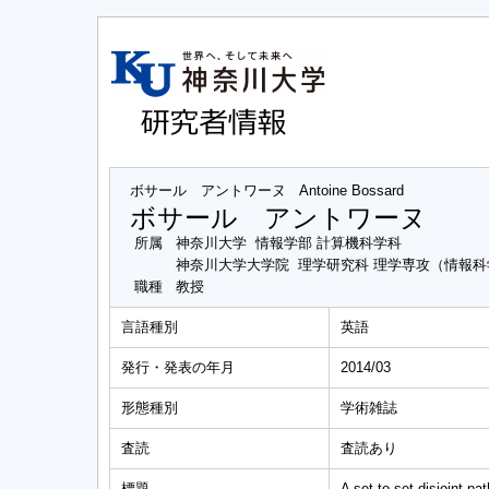
ボサール アントワーヌ
Antoine Bossard
ボサール アントワーヌ
所属
神奈川大学 情報学部 計算機科学科
神奈川大学大学院 理学研究科 理学専攻（情報
職種
教授
言語種別
英語
発行・発表の年月
2014/03
形態種別
学術雑誌
査読
査読あり
標題
A set-to-set disjoint pa