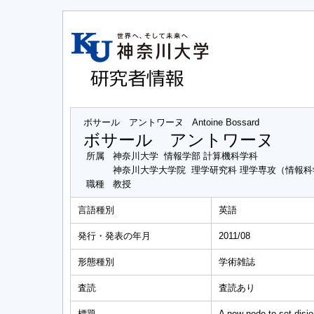
ボサール アントワーヌ
Antoine Bossard
ボサール アントワーヌ
所属
神奈川大学 情報学部 計算機科学科
神奈川大学大学院 理学研究科 理学専攻（情報
職種
教授
言語種別
英語
発行・発表の年月
2011/08
形態種別
学術雑誌
査読
査読あり
標題
A new node-to-set disjo