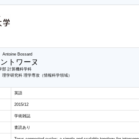
Antoine Bossard
アントワーヌ
学部 計算機科学科
 理学研究科 理学専攻（情報科学領域）
英語
2015/12
学術雑誌
査読あり
Torus-connected cycles: a simple and scalable topology for intercon