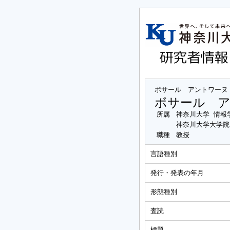
ボサール アントワーヌ
ボサール 
所属
神奈川大学 情報
神奈川大学大学院
職種
教授
言語種別
発行・発表の年月
形態種別
査読
標題