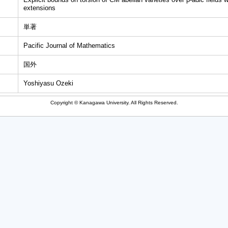
extensions
単著
Pacific Journal of Mathematics
国外
Yoshiyasu Ozeki
Copyright © Kanagawa University. All Rights Reserved.