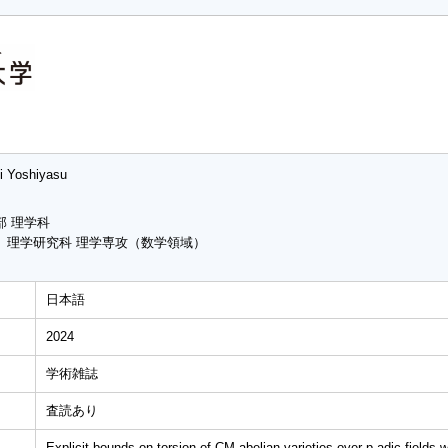
i Yoshiyasu
部 理学科
 理学研究科 理学専攻（数学領域）
日本語
2024
学術雑誌
査読あり
Explicit bounds on torsion of CM abelian varieties over p-adic fields w