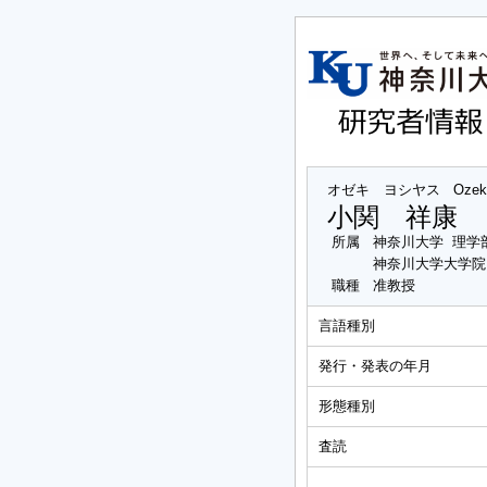
オゼキ ヨシヤス
Ozek
小関 祥康
所属
神奈川大学 理学
神奈川大学大学院
職種
准教授
言語種別
発行・発表の年月
形態種別
査読