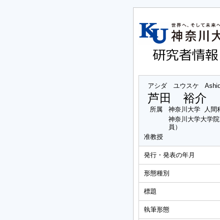
アシダ ユウスケ
Ashi
芦田 裕介
所属
神奈川大学 人間
神奈川大学大学院
員）
准教授
発行・発表の年月
形態種別
標題
執筆形態