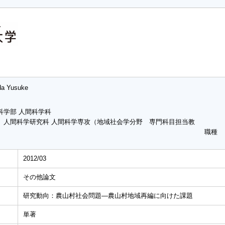
da Yusuke
科学部 人間科学科
 人間科学研究科 人間科学専攻（地域社会学分野 専門科目担当教
職種
2012/03
その他論文
研究動向：農山村社会問題―農山村地域再編に向けた課題
単著