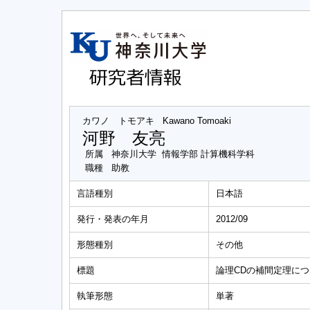
カワノ トモアキ
Kawano Tomoaki
河野 友亮
所属
神奈川大学 情報学部 計算機科学科
職種
助教
言語種別
日本語
発行・発表の年月
2012/09
形態種別
その他
標題
論理CDの補間定理に
執筆形態
単著