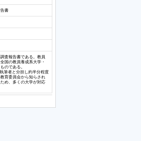
報告書
の調査報告書である。教員
、全国の教員養成系大学・
たものである。
共同執筆者と分担し約半分程度
県教育委員会から知らされ
たため、多くの大学が対応