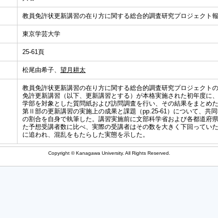
教員免許状更新講習の在り方に関する総合的調査研究プロジェクト
東京学芸大学
25-61頁
松尾由希子、
望月耕太
教員免許状更新講習の在り方に関する総合的調査研究プロジェクト
免許更新講習（以下、更新講習とする）が本格実施された初年度に
学部を対象とした質問紙および訪問調査を行い、その結果をまとめ
第Ⅱ部の更新講習の実施上の成果と課題（pp.25-61）について、
の割合を自身で執筆した。講習実施前に文部科学省および各都道府
た予想受講者数に比べ、実際の受講者はその数を大きく下回ってい
に追われ、混乱をもたらした実態を示した。
Copyright © Kanagawa University. All Rights Reserved.