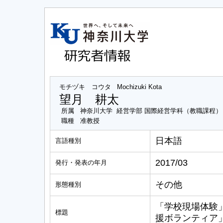
モチヅキ コウタ
Mochizuki Kota
望月 耕太
所属
神奈川大学 経営学部 国際経営学科（教職課程）
職種
准教授
日本語
言語種別
2017/03
発行・発表の年月
その他
形態種別
「学校現場体験
標題
援ボランティア