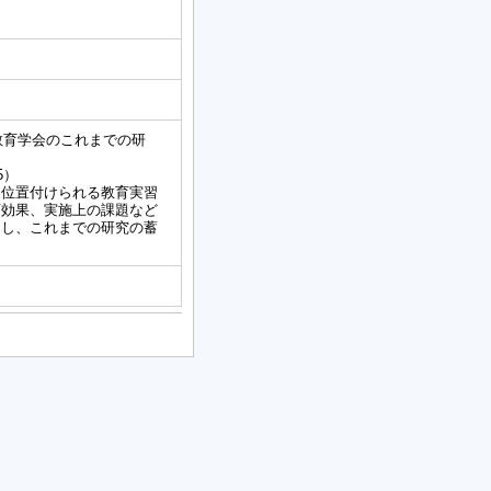
教育学会のこれまでの研
5）
て位置付けられる教育実習
育効果、実施上の課題など
ーし、これまでの研究の蓄
。