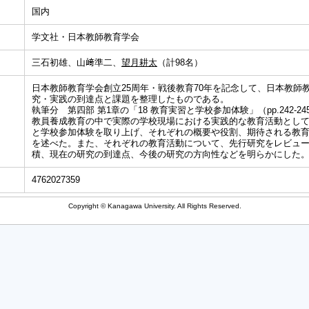
国内
学文社・日本教師教育学会
三石初雄、山﨑準二、
望月耕太
（計98名）
日本教師教育学会創立25周年・戦後教育70年を記念して、日本教師
究・実践の到達点と課題を整理したものである。
執筆分 第四部 第1章の「18 教育実習と学校参加体験」（pp.242-24
教員養成教育の中で実際の学校現場における実践的な教育活動とし
と学校参加体験を取り上げ、それぞれの概要や役割、期待される教
を述べた。また、それぞれの教育活動について、先行研究をレビュ
積、現在の研究の到達点、今後の研究の方向性などを明らかにした
4762027359
Copyright © Kanagawa University. All Rights Reserved.