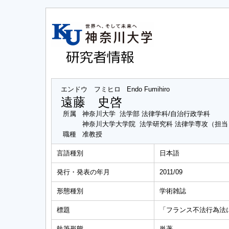
エンドウ フミヒロ
Endo Fumihiro
遠藤 史啓
所属
神奈川大学 法学部 法律学科/自治行政学科
神奈川大学大学院 法学研究科 法律学専攻（担
職種
准教授
言語種別
日本語
発行・発表の年月
2011/09
形態種別
学術雑誌
標題
「フランス不法行為法
執筆形態
単著