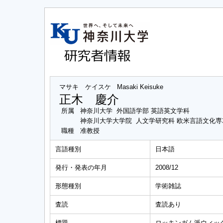
マサキ ケイスケ
Masaki Keisuke
正木 慶介
所属
神奈川大学 外国語学部 英語英文学科
神奈川大学大学院 人文学研究科 欧米言語文化
職種
准教授
言語種別
日本語
発行・発表の年月
2008/12
形態種別
学術雑誌
査読
査読あり
標題
ロッキンガム派ウィッ