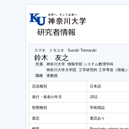
スズキ トモユキ
Suzuki Tomoyuki
鈴木 友之
所属
神奈川大学 情報学部 システム数理学科
神奈川大学大学院 工学研究科 工学専攻（情報
職種
准教授
言語種別
日本語
発行・発表の年月
2011
形態種別
学術雑誌
査読
査読あり
標題
Regularity criteria in 