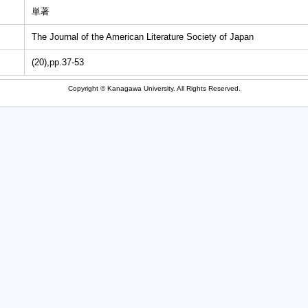
単著
The Journal of the American Literature Society of Japan
(20),pp.37-53
Copyright © Kanagawa University. All Rights Reserved.