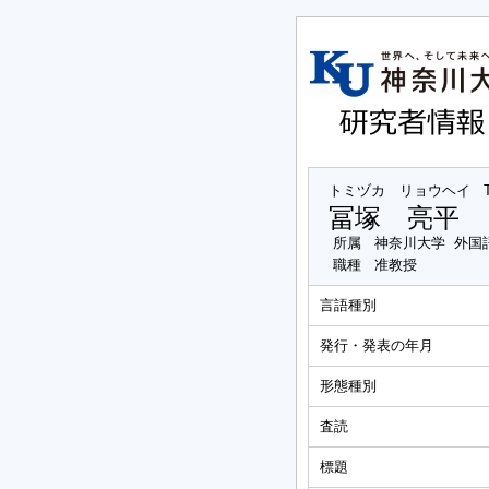
トミヅカ リョウヘイ
冨塚 亮平
所属
神奈川大学 外国
職種
准教授
言語種別
発行・発表の年月
形態種別
査読
標題