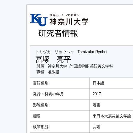
トミヅカ リョウヘイ
Tomizuka Ryohei
冨塚 亮平
所属
神奈川大学 外国語学部 英語英文学科
職種
准教授
言語種別
日本語
発行・発表の年月
2017
形態種別
著書
標題
東日本大震災後文学論
執筆形態
共著