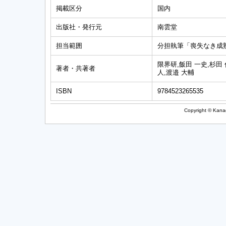
掲載区分
国内
出版社・発行元
南雲堂
担当範囲
分担執筆「喪失なき成熟
限界研,飯田 一史,杉田 
著者・共著者
人,渡邉 大輔
ISBN
9784523265535
Copyright © Kanag