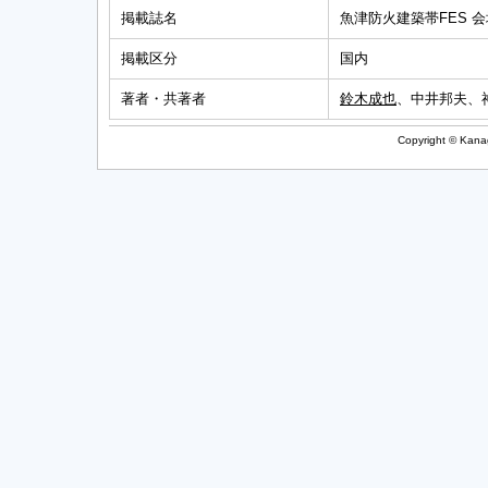
掲載誌名
魚津防火建築帯FES 会場：
掲載区分
国内
著者・共著者
鈴木成也
、中井邦夫、
Copyright © Kanag