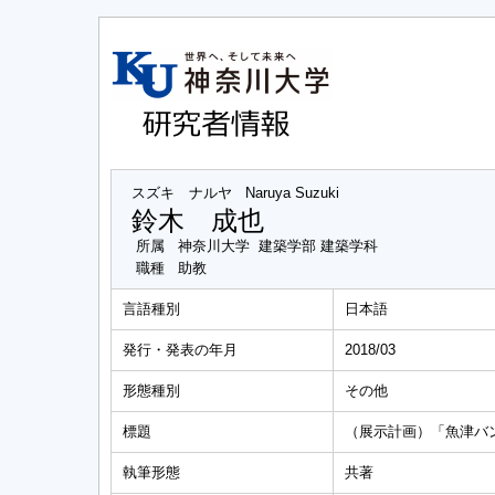
スズキ ナルヤ
Naruya Suzuki
鈴木 成也
所属
神奈川大学 建築学部 建築学科
職種
助教
言語種別
日本語
発行・発表の年月
2018/03
形態種別
その他
標題
（展示計画）「魚津バ
執筆形態
共著