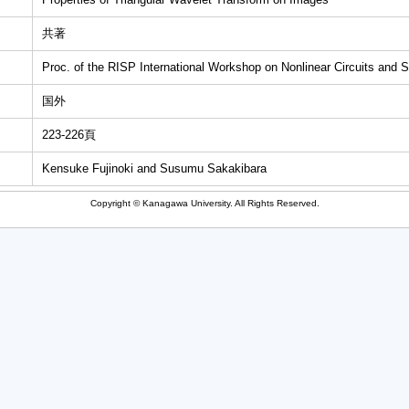
共著
Proc. of the RISP International Workshop on Nonlinear Circuits and 
国外
223-226頁
Kensuke Fujinoki and Susumu Sakakibara
Copyright © Kanagawa University. All Rights Reserved.