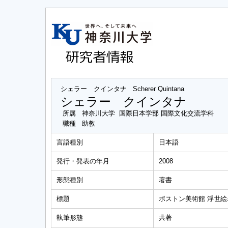
シェラー クインタナ
Scherer Quintana
シェラー クインタナ
所属
神奈川大学 国際日本学部 国際文化交流学科
職種
助教
言語種別
日本語
発行・発表の年月
2008
形態種別
著書
標題
ボストン美術館 浮世絵
執筆形態
共著