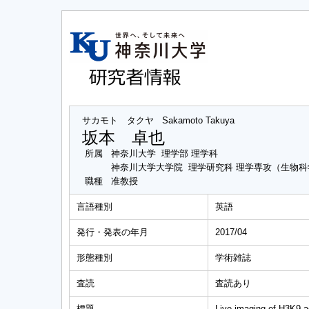
サカモト タクヤ
Sakamoto Takuya
坂本 卓也
所属
神奈川大学 理学部 理学科
神奈川大学大学院 理学研究科 理学専攻（生物
職種
准教授
言語種別
英語
発行・発表の年月
2017/04
形態種別
学術雑誌
査読
査読あり
標題
Live imaging of H3K9 ac