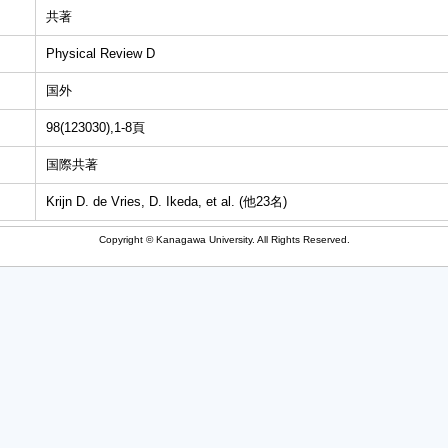
共著
Physical Review D
国外
98(123030),1-8頁
国際共著
Krijn D. de Vries, D. Ikeda, et al. (他23名)
Copyright © Kanagawa University. All Rights Reserved.