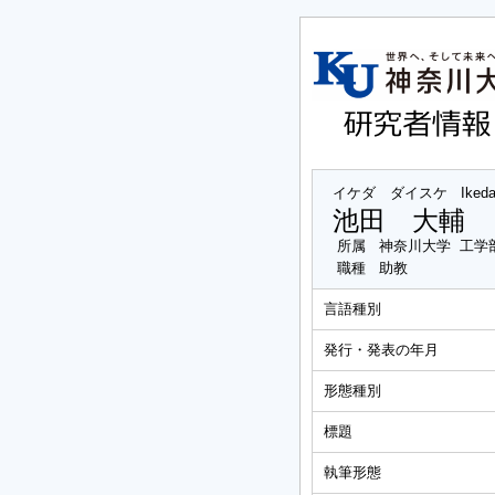
イケダ ダイスケ
Iked
池田 大輔
所属
神奈川大学 工学
職種
助教
言語種別
発行・発表の年月
形態種別
標題
執筆形態