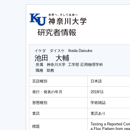
イケダ ダイスケ
Ikeda Daisuke
池田 大輔
所属
神奈川大学 工学部 応用物理学科
職種
助教
言語種別
日本語
発行・発表の年月
2018/11
形態種別
学術雑誌
査読
査読あり
Testing a Reported Corr
標題
a Flux Pattern from ne