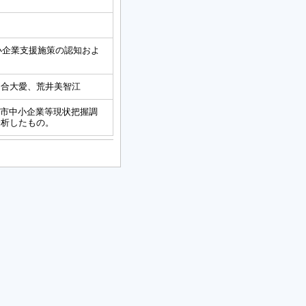
小企業支援施策の認知およ
川合大愛、荒井美智江
東温市中小企業等現状把握調
分析したもの。