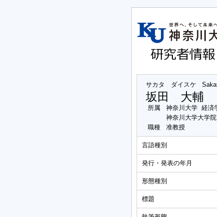
サカタ ダイスケ
Saka
坂田 大輔
所属
神奈川大学 経済
神奈川大学大学院
職種
准教授
言語種別
発行・発表の年月
形態種別
標題
執筆形態