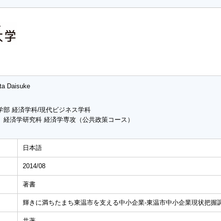
ta Daisuke
学部 経済学科/現代ビジネス学科
 経済学研究科 経済学専攻（公共政策コース）
日本語
2014/08
著書
輝きに満ちたまち東温市を支える中小企業‐東温市中小企業現状把握
共著