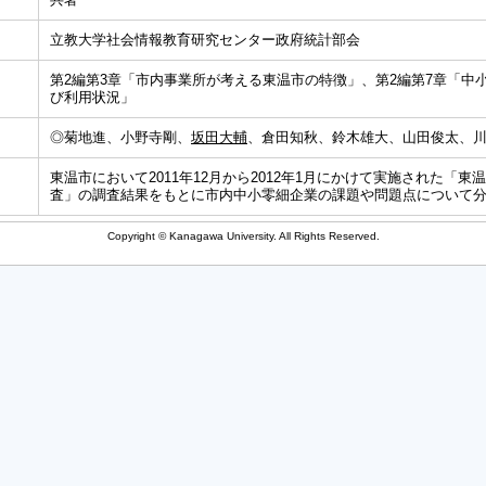
立教大学社会情報教育研究センター政府統計部会
第2編第3章「市内事業所が考える東温市の特徴」、第2編第7章「中
び利用状況」
◎菊地進、小野寺剛、
坂田大輔
、倉田知秋、鈴木雄大、山田俊太、
東温市において2011年12月から2012年1月にかけて実施された「
査」の調査結果をもとに市内中小零細企業の課題や問題点について
Copyright © Kanagawa University. All Rights Reserved.