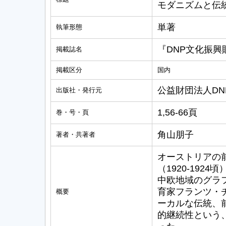
モダニズムと伝
単著
執筆形態
『DNP文化振
掲載誌名
掲載区分
国内
公益財団法人DN
出版社・発行元
1,56-66頁
巻・号・頁
角山朋子
著者・共著者
オーストリアの
（1920-19
中欧地域のグラ
育家フランツ・
概要
ーカルな伝統、
的継続性という