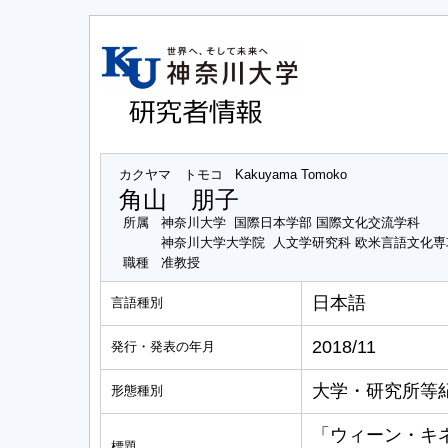
カクヤマ トモコ
Kakuyama Tomoko
角山 朋子
所属
神奈川大学 国際日本学部 国際文化交流学科
神奈川大学大学院 人文学研究科 欧米言語文化
職種
准教授
日本語
言語種別
2018/11
発行・発表の年月
大学・研究所等
形態種別
「ウィーン・キ
標題