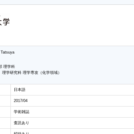
 Tatsuya
部 理学科
 理学研究科 理学専攻（化学領域）
日本語
2017/04
学術雑誌
査読あり
招待あり