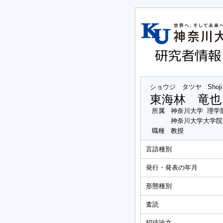
ショウジ タツヤ
Shoji
東海林 竜也
所属
神奈川大学 理学
神奈川大学大学院
職種
教授
言語種別
発行・発表の年月
形態種別
査読
招待論文