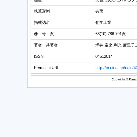
執筆形態
共著
掲載誌名
化学工業
巻・号・頁
63(10),786-791頁
著者・共著者
坪井 泰之,利光 麻里子
ISSN
04512014
PermalinkURL
http://ci.nii.ac.jp/naid
Copyright © Kanag