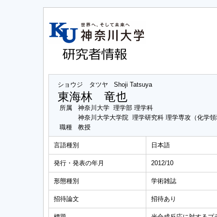
ショウジ タツヤ
Shoji Tatsuya
東海林 竜也
所属
神奈川大学 理学部 理学科
神奈川大学大学院 理学研究科 理学専攻（化学領
職種
教授
言語種別
日本語
発行・発表の年月
2012/10
形態種別
学術雑誌
招待論文
招待あり
標題
光合成反応に対するプ