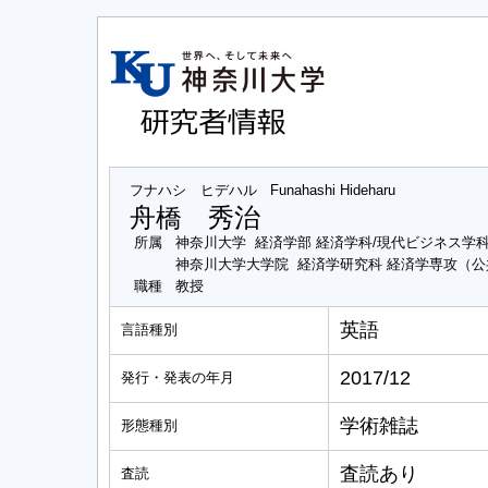
フナハシ ヒデハル
Funahashi Hideharu
舟橋 秀治
所属
神奈川大学 経済学部 経済学科/現代ビジネス学
神奈川大学大学院 経済学研究科 経済学専攻（
職種
教授
英語
言語種別
2017/12
発行・発表の年月
学術雑誌
形態種別
査読あり
査読