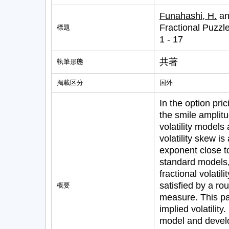
Funahashi, H.
an
Fractional Puzzle 
標題
1 - 17
共著
執筆形態
掲載区分
国外
In the option pric
the smile amplit
volatility models
volatility skew i
exponent close t
standard models,
fractional volatil
satisfied by a ro
概要
measure. This pap
implied volatility
model and develo