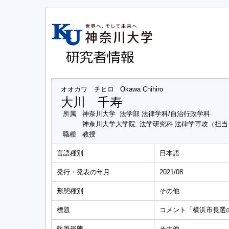
オオカワ チヒロ
Okawa Chihiro
大川 千寿
所属
神奈川大学 法学部 法律学科/自治行政学科
神奈川大学大学院 法学研究科 法律学専攻（担
職種
教授
言語種別
日本語
発行・発表の年月
2021/08
形態種別
その他
標題
コメント「横浜市長選
執筆形態
その他