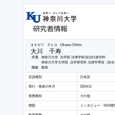
オオカワ チヒロ
Okawa Chihiro
大川 千寿
所属
神奈川大学 法学部 法律学科/自治行政学科
神奈川大学大学院 法学研究科 法律学専攻（担
職種
教授
言語種別
日本語
発行・発表の年月
2024/11
形態種別
その他
標題
インタビュー「2024
執筆形態
その他