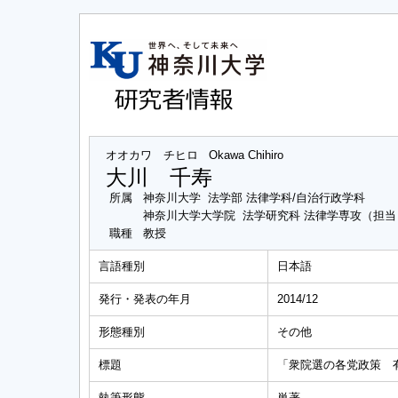
オオカワ チヒロ
Okawa Chihiro
大川 千寿
所属
神奈川大学 法学部 法律学科/自治行政学科
神奈川大学大学院 法学研究科 法律学専攻（担
職種
教授
言語種別
日本語
発行・発表の年月
2014/12
形態種別
その他
標題
「衆院選の各党政策 
執筆形態
単著