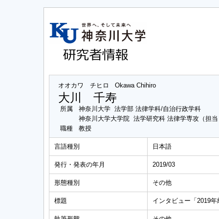
オオカワ チヒロ
Okawa Chihiro
大川 千寿
所属
神奈川大学 法学部 法律学科/自治行政学科
神奈川大学大学院 法学研究科 法律学専攻（担
職種
教授
言語種別
日本語
発行・発表の年月
2019/03
形態種別
その他
標題
インタビュー「2019
執筆形態
その他