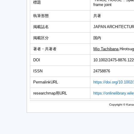
標題
frame joint
執筆形態
共著
掲載誌名
JAPAN ARCHITECTU
掲載区分
国内
著者・共著者
Mio Tachibana
,Hirotsu
DOI
10.1002/2475-8876.12
ISSN
24758876
PermalinkURL
https://doi.org/10.100
researchmap用URL
https://onlinelibrary.w
Copyright © Kanag