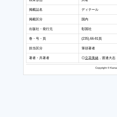
掲載誌名
ディテール
掲載区分
国内
出版社・発行元
彰国社
巻・号・頁
(235),66-81頁
担当区分
筆頭著者
著者・共著者
◎
立花美緒
，渡邊大志，
Copyright © Kanag