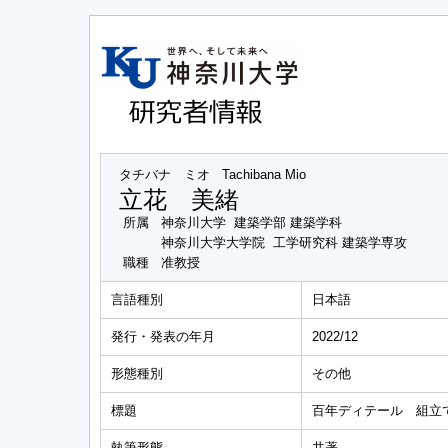
タチバナ ミオ
Tachibana Mio
立花 美緒
所属
神奈川大学 建築学部 建築学科
神奈川大学大学院 工学研究科 建築学専攻
職種
准教授
言語種別
日本語
発行・発表の年月
2022/12
形態種別
その他
標題
百年ディテール 組立
執筆形態
共著